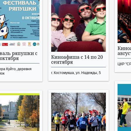
Кино
валь ряпушки с
авгус
Киноафиша с 14 по 20
 октября
сентября
ЦКР "СР
ера Куйто, деревня
г. Костомукша, ул. Надежды, 5
лок