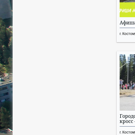
Афиша
г. Косто
Город
кросс 
г. Косто