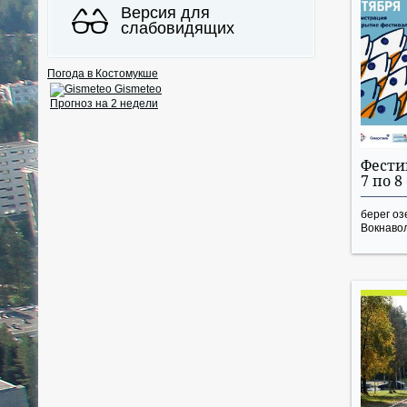
Версия для
слабовидящих
Погода в Костомукше
Gismeteo
Прогноз на 2 недели
Фести
7 по 8
берег оз
Вокнаво