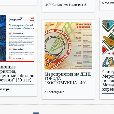
г. Кост
ЦКР "Среда", ул. Надежды, 5
дничные
риятия,
9 авгу
Мероприятия на ДЕНЬ
ященные юбилею
Меро
ГОРОДА
стали" (30 лет)
посв
"КОСТОМУКША - 40"
Межд
коре
нтября
г. Костомукша