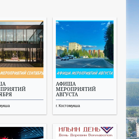
ША
АФИША
ОПРИЯТИЙ
МЕРОПРИЯТИЙ
ЯБРЯ
АВГУСТА
омукша
г. Костомукша