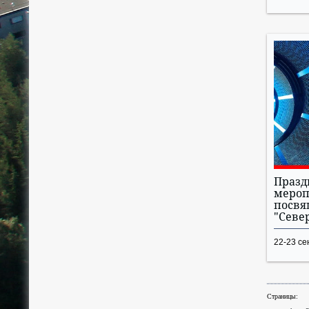
Праз
мероп
посв
"Север
22-23 се
Страницы: