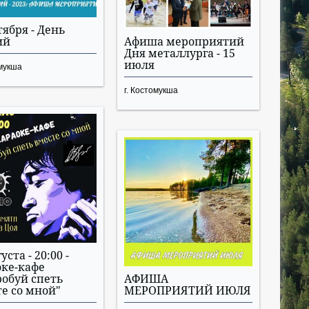
тября - День
ий
Афиша мероприятий
Дня металлурга - 15
июля
омукша
г. Костомукша
уста - 20:00 -
ке-кафе
обуй спеть
АФИША
е со мной"
МЕРОПРИЯТИЙ ИЮЛЯ