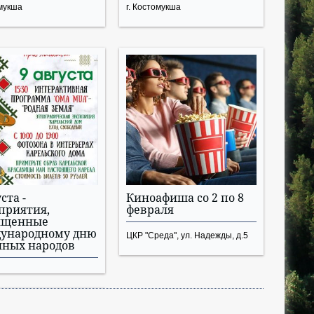
омукша
г. Костомукша
ста -
Киноафиша со 2 по 8
приятия,
февраля
ященные
ународному дню
ЦКР "Среда", ул. Надежды, д.5
нных народов