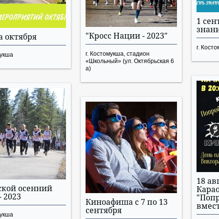
1 сен
знан
"Кросс Нации - 2023"
 октября
г. Кост
г. Костомукша, стадион
мукша
«Школьный» (ул. Октябрьская 6
а)
18 авг
ской осенний
Карао
- 2023
"Попр
Киноафиша с 7 по 13
вмест
сентября
мукша