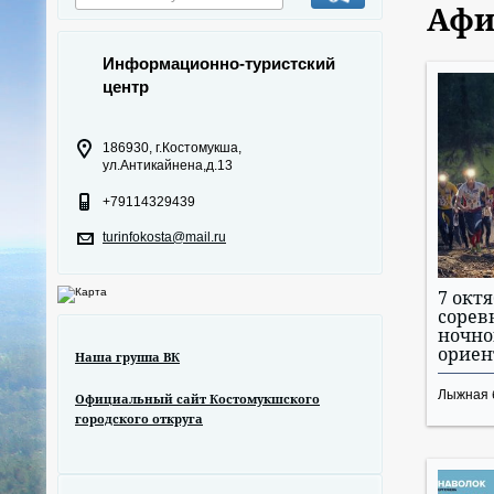
Афи
Информационно-туристский
центр
186930, г.Костомукша,
ул.Антикайнена,д.13
+79114329439
turinfokosta@mail.ru
7 окт
сорев
ночн
орие
Наша группа ВК
Лыжная б
Официальный сайт Костомукшского
городского откруга