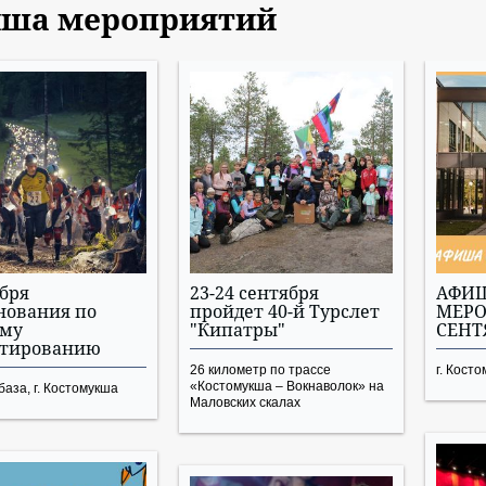
ша мероприятий
ября
23-24 сентября
АФИ
нования по
пройдет 40-й Турслет
МЕР
ому
"Кипатры"
СЕНТ
нтированию
26 километр по трассе
г. Кост
«Костомукша – Вокнаволок» на
аза, г. Костомукша
Маловских скалах