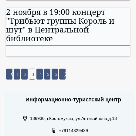
2 ноября в 19:00 концерт
"Трибьют группы Король и
шут" в Центральной
библиотеке
1
2
3
4
5
6
Информационно-туристский центр
186930, г.Костомукша, ул.Антикайнена,д.13
+79114329439