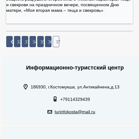
и свекрови на праздничном вечере, посвященном Дню
матери, «Моя вторая мама – теща и свекровь».
32
33
34
35
36
37
Информационно-туристский центр
186930, г.Костомукша, ул.Антикайнена,д.13
+79114329439
turinfokosta@mail.ru