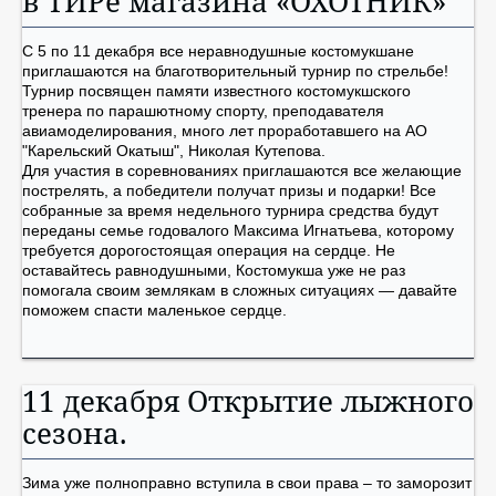
в ТИРе магазина «ОХОТНИК»
С 5 по 11 декабря все неравнодушные костомукшане
приглашаются на благотворительный турнир по стрельбе!
Турнир посвящен памяти известного костомукшского
тренера по парашютному спорту, преподавателя
авиамоделирования, много лет проработавшего на АО
"Карельский Окатыш", Николая Кутепова.
Для участия в соревнованиях приглашаются все желающие
пострелять, а победители получат призы и подарки! Все
собранные за время недельного турнира средства будут
переданы семье годовалого Максима Игнатьева, которому
требуется дорогостоящая операция на сердце. Не
оставайтесь равнодушными, Костомукша уже не раз
помогала своим землякам в сложных ситуациях — давайте
поможем спасти маленькое сердце.
11 декабря Открытие лыжного
сезона.
Зима уже полноправно вступила в свои права – то заморозит