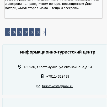
и свекрови на праздничном вечере, посвященном Дню
матери, «Моя вторая мама – теща и свекровь».
32
33
34
35
36
37
Информационно-туристский центр
186930, г.Костомукша, ул.Антикайнена,д.13
+79114329439
turinfokosta@mail.ru