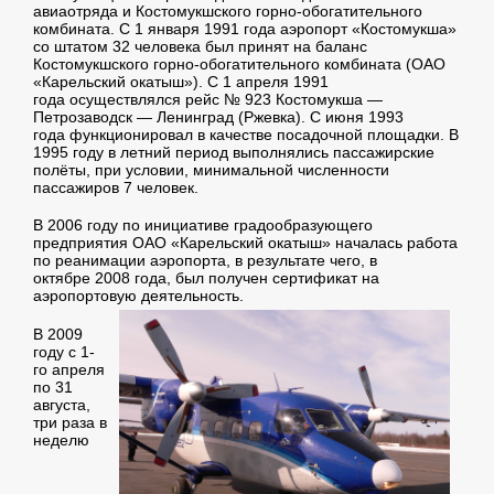
авиаотряда и Костомукшского горно-обогатительного
комбината. С 1 января 1991 года аэропорт «Костомукша»
со штатом 32 человека был принят на баланс
Костомукшского горно-обогатительного комбината (ОАО
«Карельский окатыш»). С 1 апреля 1991
года осуществлялся рейс № 923 Костомукша —
Петрозаводск — Ленинград (Ржевка). С июня 1993
года функционировал в качестве посадочной площадки. В
1995 году в летний период выполнялись пассажирские
полёты, при условии, минимальной численности
пассажиров 7 человек.
В 2006 году по инициативе градообразующего
предприятия ОАО «Карельский окатыш» началась работа
по реанимации аэропорта, в результате чего, в
октябре 2008 года, был получен сертификат на
аэропортовую деятельность.
В 2009
году с 1-
го апреля
по 31
августа,
три раза в
неделю