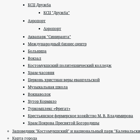
КСЦ Дружба
КСЦ "Дружба"
Аэропорт
Аэропорт
Аквапарк "Синиранта"
Международный бизнес-центр
Больница
Вокзал
Костомукшский политехнический колледж
Храм-часовня
Церковь христиан веры евангельской
Музыкальная школа
Вокнаволок
Хутор Кормило
Туркомплекс «Фрегат»
Крестьянское фермерское хозяйство М. В. Владимирова
Храм Покрова Пресвятой Богородицы
Заповедник "Костомукшский" и национальный парк "Калевальск
Карта города