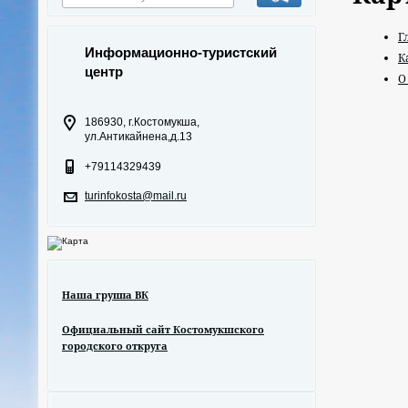
Г
Информационно-туристский
К
центр
О
186930, г.Костомукша,
ул.Антикайнена,д.13
+79114329439
turinfokosta@mail.ru
Наша группа ВК
Официальный сайт Костомукшского
городского откруга