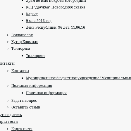
Храм во имя Покрова Богородицы
КСЦ "Дружба" Новогодняя сказка
Карьер
9 мая 2016 год
День Республики, 96 лет, 11.06.16
Вокнаволок
Хутор Кормило
Толлорека
Толлорека
онтакты
Контакты
Муниципальное бюджетное учреждение "Муниципальный 
Полезная информация
Полезная информация
Задать вопрос
Оставить отзыв
утеводитель
арта гостя
Карта гостя