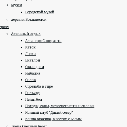
Музеи
Городской музей
деревня Вокнаволок
уризм
Активный отдых
Аквапарк Синиранта
Каток
Лыжи
Биатлон
Скалодром
Рыбалка
Сплав
Стрельба в тире
Бильярд
Пейнтбол
Походы, сапы, мотоснегокаты и сплавы
Конный клуб "Дикий север"
Конно-красиво, в гостях у Басмы
Тропа Светлый берег