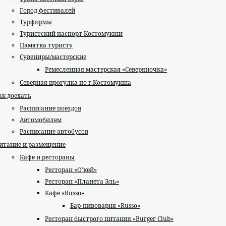
Город фестивалей
Турфирмы
Туристский паспорт Костомукши
Памятка туристу
Сувениры/мастерские
Ремесленная мастерская «Северяночка»
Северная прогулка по г.Костомукша
ак доехать
Расписание поездов
Автомобилем
Расписание автобусов
итание и размещение
Кафе и рестораны
Ресторан «О’кей»
Ресторан «Планета Эль»
Кафе «Russo»
Бар-пивоварня «Russo»
Ресторан быстрого питания «Burger Club»