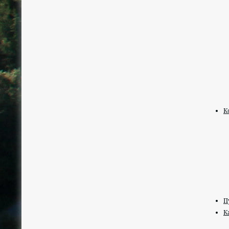
К
П
К