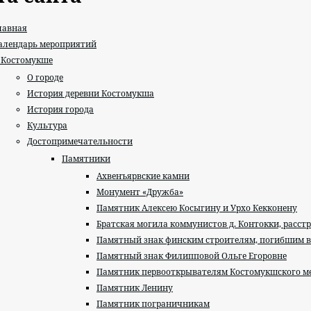
лавная
алендарь мероприятий
 Костомукше
О городе
История деревни Костомукша
История города
Культура
Достопримечательности
Памятники
Ахвенъярвские камни
Монумент «Дружба»
Памятник Алексею Косыгину и Урхо Кекконену
Братская могила коммунистов д. Контокки, расст
Памятный знак финским строителям, погибшим в
Памятный знак Филипповой Ольге Егоровне
Памятник первооткрывателям Костомукшского м
Памятник Ленину
Памятник пограничникам