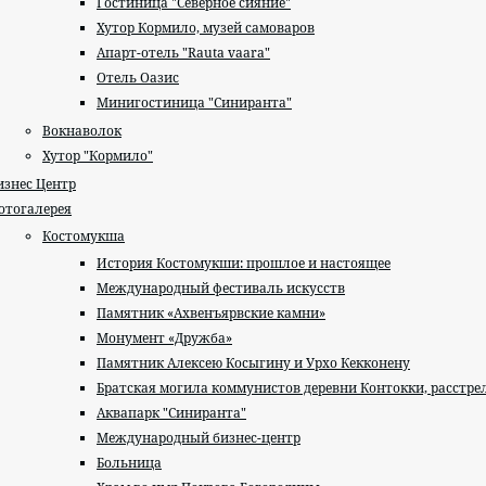
Гостиница "Северное сияние"
Хутор Кормило, музей самоваров
Апарт-отель "Rauta vaara"
Отель Оазис
Минигостиница "Синиранта"
Вокнаволок
Хутор "Кормило"
изнес Центр
отогалерея
Костомукша
История Костомукши: прошлое и настоящее
Международный фестиваль искусств
Памятник «Ахвенъярвские камни»
Монумент «Дружба»
Памятник Алексею Косыгину и Урхо Кекконену
Братская могила коммунистов деревни Контокки, расстре
Аквапарк "Синиранта"
Международный бизнес-центр
Больница