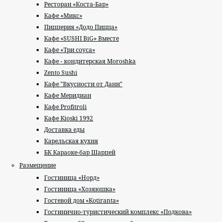
Ресторан «Коста-Бар»
Кафе «Микс»
Пиццерия «Додо Пицца»
Кафе «SUSHI BiG» Вместе
Кафе «Три соуса»
Кафе - кондитерская Moroshka
Zento Sushi
Кафе "Вкусности от Дани"
Кафе Меридиан
Кафе Profitroli
Кафе Kioski 1992
Доставка еды
Карельская кухня
БК Караоке-бар Шарпей
Размещение
Гостиница «Норд»
Гостиница «Хозяюшка»
Гостевой дом «Kotiranta»
Гостинично-туристический комплекс «Подкова»