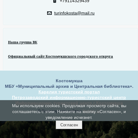
+79114329439
turinfokosta@mail.ru
Наша группа ВК
Официальный сайт Костомукшского городского откруга
Костомукша
МБУ «Муниципальный архив и Центральная библиотека».
Карелия туристский портал
Петрозаводский информационно-туристский центр
Информационно-туристский центр,г.Костомукша
Мы используем cookies. Продолжая просмотр сайта, вы
© Конструктор сайтов
Nubex.ru
соглашаетесь с этим. Нажмите на кнопку «Согласен», и
уведомление исчезнет.
Согласен