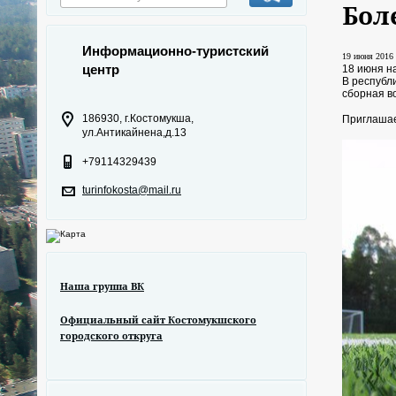
Бол
Информационно-туристский
19 июня 2016 
центр
18 июня н
В республ
сборная в
186930, г.Костомукша,
Приглашае
ул.Антикайнена,д.13
+79114329439
turinfokosta@mail.ru
Наша группа ВК
Официальный сайт Костомукшского
городского откруга