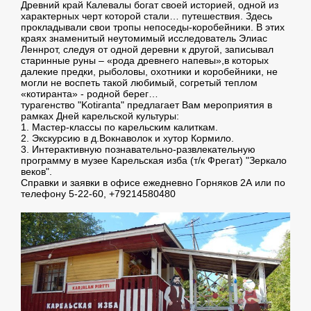
Древний край Калевалы богат своей историей, одной из
характерных черт которой стали… путешествия. Здесь
прокладывали свои тропы непоседы-коробейники. В этих
краях знаменитый неутомимый исследователь Элиас
Леннрот, следуя от одной деревни к другой, записывал
старинные руны – «рода древнего напевы»,в которых
далекие предки, рыболовы, охотники и коробейники, не
могли не воспеть такой любимый, согретый теплом
«котиранта» - родной берег…
турагенство "Kotiranta" предлагает Вам мероприятия в
рамках Дней карельской культуры:
1. Мастер-классы по карельским калиткам.
2. Экскурсию в д.Вокнаволок и хутор Кормило.
3. Интерактивную познавательно-развлекательную
программу в музее Карельская изба (т/к Фрегат) "Зеркало
веков".
Справки и заявки в офисе ежедневно Горняков 2А или по
телефону 5-22-60, +79214580480