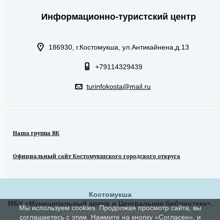
Информационно-туристский центр
186930, г.Костомукша, ул.Антикайнена,д.13
+79114329439
turinfokosta@mail.ru
Наша группа ВК
Официальный сайт Костомукшского городского откруга
Костомукша
МБУ «Муниципальный архив и Центральная библиотека».
Мы используем cookies. Продолжая просмотр сайта, вы
Карелия туристский портал
соглашаетесь с этим. Нажмите на кнопку «Согласен», и