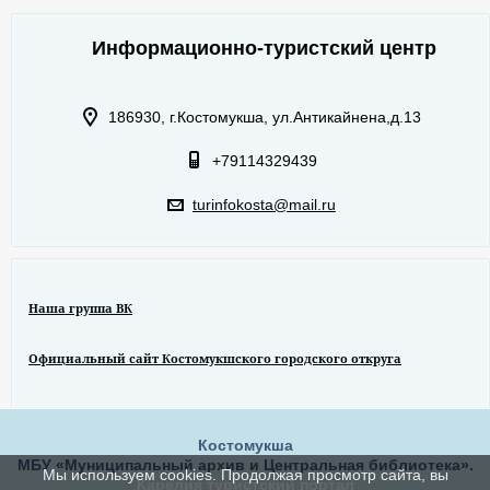
Информационно-туристский центр
186930, г.Костомукша, ул.Антикайнена,д.13
+79114329439
turinfokosta@mail.ru
Наша группа ВК
Официальный сайт Костомукшского городского откруга
Костомукша
МБУ «Муниципальный архив и Центральная библиотека».
Мы используем cookies. Продолжая просмотр сайта, вы
Карелия туристский портал