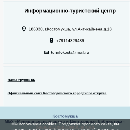
Информационно-туристский центр
186930, г.Костомукша, ул.Антикайнена,д.13
+79114329439
turinfokosta@mail.ru
Наша группа ВК
Официальный сайт Костомукшского городского откруга
Костомукша
МБУ «Муниципальный архив и Центральная библиотека».
Мы используем cookies. Продолжая просмотр сайта, вы
Карелия туристский портал
соглашаетесь с этим. Нажмите на кнопку «Согласен», и