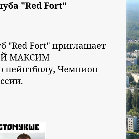
уба "Red Fort"
б "Red Fort" приглашает
КИЙ МАКСИМ
о пейнтболу, Чемпион
ссии.