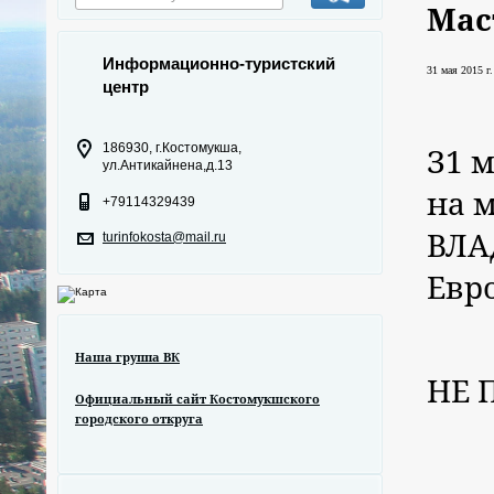
Мас
Информационно-туристский
31 мая 2015 г.
центр
З1 м
186930, г.Костомукша,
ул.Антикайнена,д.13
на 
+79114329439
ВЛА
turinfokosta@mail.ru
Евр
Наша группа ВК
НЕ 
Официальный сайт Костомукшского
городского откруга