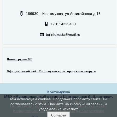
186930, г.Костомукша, ул.Антикайнена,д.13
+79114329439
turinfokosta@mail.ru
Наша группа ВК
Официальный сайт Костомукшского городского откруга
Костомукша
МБУ «Муниципальный архив и Центральная библиотека».
Мы используем cookies. Продолжая просмотр сайта, вы
Карелия туристский портал
соглашаетесь с этим. Нажмите на кнопку «Согласен», и
Петрозаводский информационно-туристский центр
уведомление исчезнет.
Информационно-туристский центр,г.Костомукша
Согласен