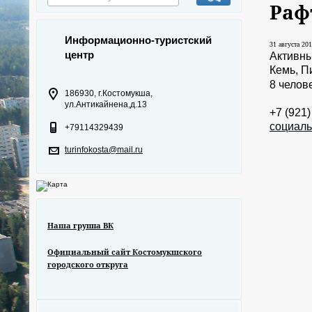
Рафт
Информационно-туристский
31 августа 201
центр
Активны
Кемь, Пи
8 челов
186930, г.Костомукша,
ул.Антикайнена,д.13
+7 (921
социаль
+79114329439
turinfokosta@mail.ru
Наша группа ВК
Официальный сайт Костомукшского
городского откруга