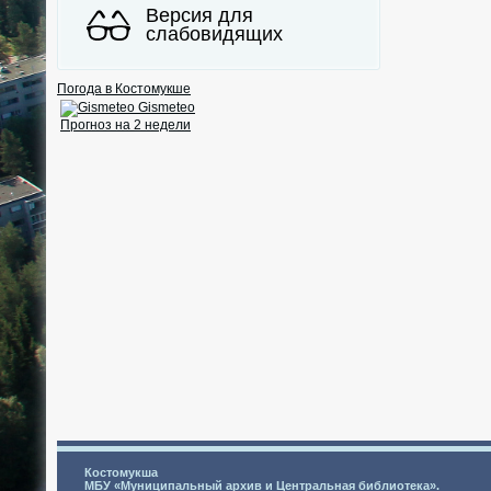
Версия для
слабовидящих
Погода в Костомукше
Gismeteo
Прогноз на 2 недели
Костомукша
МБУ «Муниципальный архив и Центральная библиотека».