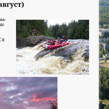
август)
рка-
 до
" в