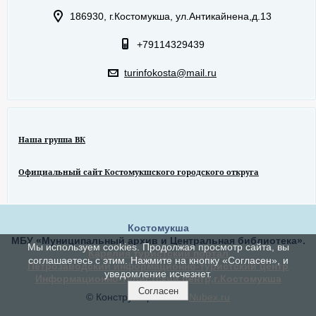
186930, г.Костомукша, ул.Антикайнена,д.13
+79114329439
turinfokosta@mail.ru
Наша группа ВК
Официальный сайт Костомукшского городского откруга
Костомукша
МБУ «Муниципальный архив и Центральная библиотека».
Мы используем cookies. Продолжая просмотр сайта, вы
Карелия туристский портал
соглашаетесь с этим. Нажмите на кнопку «Согласен», и
Петрозаводский информационно-туристский центр
уведомление исчезнет.
Информационно-туристский центр,г.Костомукша
Согласен
© Конструктор сайтов
Nubex.ru