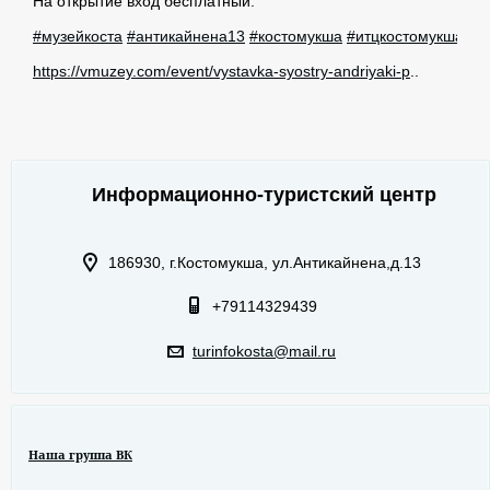
На открытие вход бесплатный.
#музейкоста
#антикайнена13
#костомукша
#итцкостомукша
https://vmuzey.com/event/vystavka-syostry-andriyaki-p
..
Информационно-туристский центр
186930, г.Костомукша, ул.Антикайнена,д.13
+79114329439
turinfokosta@mail.ru
Наша группа ВК