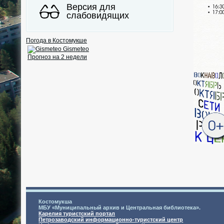
Версия для
слабовидящих
Погода в Костомукше
Gismeteo
Прогноз на 2 недели
Костомукша
МБУ «Муниципальный архив и Центральная библиотека».
Карелия туристский портал
Петрозаводский информационно-туристский центр