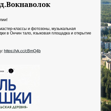
 д.Вокнаволок
лии!
, мастер-классы и фотозоны, музыкальная
дки в Ончин тало, языковая площадка и открытие
у:
https://vk.cc/cBmQ4b