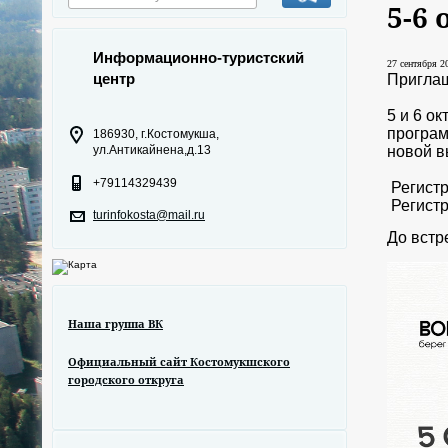
5-6
Информационно-туристский
27 сентября 20
центр
Приглаш
5 и 6 о
програм
186930, г.Костомукша,
новой в
ул.Антикайнена,д.13
+79114329439
Регистр
Регистр
turinfokosta@mail.ru
До встр
Наша группа ВК
Официальный сайт Костомукшского
городского откруга