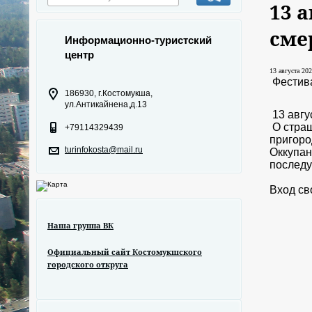
13 а
сме
Информационно-туристский
центр
13 августа 202
Фестива
186930, г.Костомукша,
ул.Антикайнена,д.13
13 авгу
О страш
+79114329439
пригоро
turinfokosta@mail.ru
Оккупан
последу
Вход св
Наша группа ВК
Официальный сайт Костомукшского
городского откруга