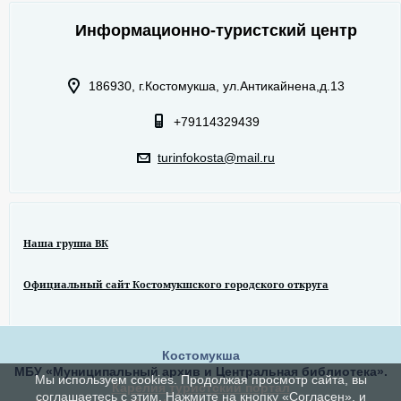
Информационно-туристский центр
186930, г.Костомукша, ул.Антикайнена,д.13
+79114329439
turinfokosta@mail.ru
Наша группа ВК
Официальный сайт Костомукшского городского откруга
Костомукша
МБУ «Муниципальный архив и Центральная библиотека».
Мы используем cookies. Продолжая просмотр сайта, вы
Карелия туристский портал
соглашаетесь с этим. Нажмите на кнопку «Согласен», и