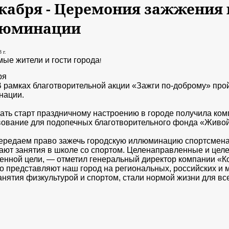
екабря - Церемония зажжения
юминации
 г.
ые жители и гости города
!
ря
 В рамках благотворительной акции «Зажги по-доброму» пр
нации.
ать старт праздничному настроению в городе получила ко
ование для подопечных благотворительного фонда «Живой
редаем право зажечь городскую иллюминацию​ спортсмена
ют занятия в школе со спортом. Целенаправленные и целе
енной цели, — отметил генеральный директор компании «
о​ представляют наш город на региональных, российских и
анятия физкультурой и спортом, стали нормой жизни для всех