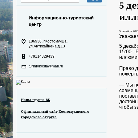
5 д
илл
Информационно-туристский
центр
5 декабря 2023
Уважаем
186930, г.Костомукша,
5 декаб
ул.Антикайнена,д.13
15:00 -
+79114329439
иллюми
turinfokosta@mail.ru
Право д
пожертв
— Мы пе
совмеща
поставл
Наша группа ВК
достойн
чтобы з
Официальный сайт Костомукшского
городского откруга