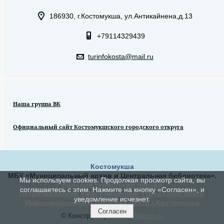
186930, г.Костомукша, ул.Антикайнена,д.13
+79114329439
turinfokosta@mail.ru
Наша группа ВК
Официальный сайт Костомукшского городского откруга
Костомукша
МБУ «Муниципальный архив и Центральная библиотека».
Мы используем cookies. Продолжая просмотр сайта, вы
Карелия туристский портал
соглашаетесь с этим. Нажмите на кнопку «Согласен», и
Петрозаводский информационно-туристский центр
уведомление исчезнет.
Информационно-туристский центр,г.Костомукша
Согласен
© Конструктор сайтов
Nubex.ru