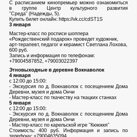
С расписанием кинопремьер можно ознакомиться
в группе Центр культурного развития
"Среда" (Надежды, 5).
Купить билет онлайн: https://vk.cc/cdST1S
3 января
Мастер-класс по росписи шоппера
«Рождественский подарок» проведет художник,
арт-терапевт, педагог и керамист Светлана Лохова,
600 руб.
Запись и информация по телефонам:
+79004587852, +79003022397
Этновыходные в деревне Вокнаволок
4 января
с 12:00 до 15:00:
- Экскурсия по д. Вокнаволок с посещением Дома
Деревни, музея и дома Ончи
- Мастер-класс по ткачеству на ткацких станках
5 января
с 12:00 до 15:00:
- Экскурсия по д. Вокнаволок с посещением Дома
Деревни, музея и дома Ончи
- Мастер-класс по карельской игре "Кююккя"
Стоимость: 400 руб. Информация и запись по
телефону: +79004635094