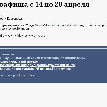
оафиша с 14 по 20 апреля
 г.
гости Костомукши!
ьтурного развития "Среда"
https://vk.com/kostomukshadmik
подготовил для прос
ишу c 14 по 20 апреля
стомукша
У «Муниципальный архив и Центральная библиотека».
релия туристский портал
трозаводский информационно-туристский центр
формационно-туристский центр,г.Костомукша
онструктор сайтов
Nubex.ru