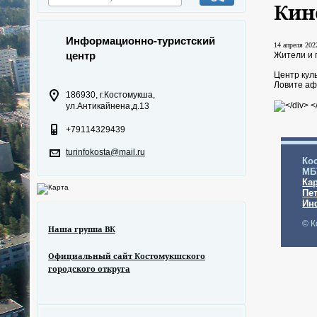
Кин
Информационно-туристский
14 апреля 2022
центр
Жители и 
Центр кул
Ловите аф
186930, г.Костомукша,
ул.Антикайнена,д.13
+79114329439
turinfokosta@mail.ru
Ко
МБ
Ка
Пе
Ин
© К
Наша группа ВК
Официальный сайт Костомукшского
городского откруга