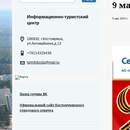
9 м
Информационно-туристский
9 мая 2019 г.
центр
186930, г.Костомукша,
ул.Антикайнена,д.13
+79114329439
turinfokosta@mail.ru
Наша группа ВК
Официальный сайт Костомукшского
городского откруга