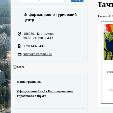
Тач
Информационно-туристский
4 августа 2018
центр
186930, г.Костомукша,
ул.Антикайнена,д.13
+79114329439
turinfokosta@mail.ru
Наша группа ВК
Официальный сайт Костомукшского
городского откруга