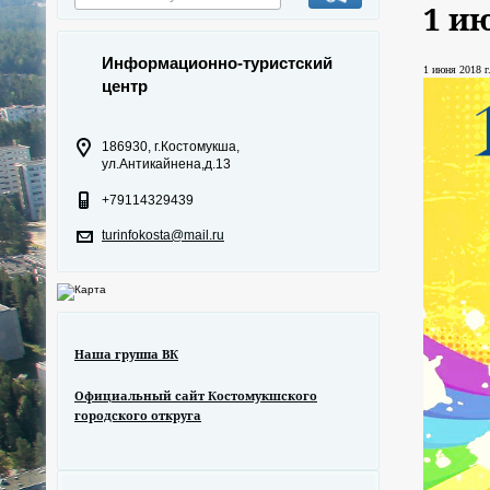
1 и
Информационно-туристский
1 июня 2018 г
центр
186930, г.Костомукша,
ул.Антикайнена,д.13
+79114329439
turinfokosta@mail.ru
Наша группа ВК
Официальный сайт Костомукшского
городского откруга