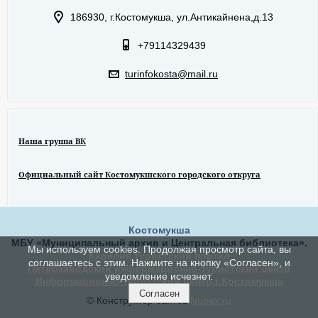
186930, г.Костомукша, ул.Антикайнена,д.13
+79114329439
turinfokosta@mail.ru
Наша группа ВК
Официальный сайт Костомукшского городского откруга
Костомукша
МБУ «Муниципальный архив и Центральная библиотека».
Мы используем cookies. Продолжая просмотр сайта, вы
Карелия туристский портал
соглашаетесь с этим. Нажмите на кнопку «Согласен», и
Петрозаводский информационно-туристский центр
уведомление исчезнет.
Информационно-туристский центр,г.Костомукша
Согласен
© Конструктор сайтов
Nubex.ru