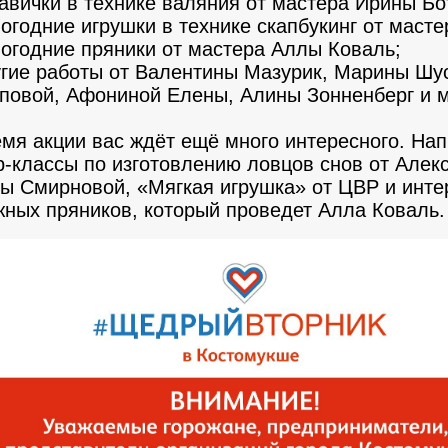
авички в технике валяния от мастера Ирины Бо
огодние игрушки в технике скапбукинг от маст
огодние пряники от мастера Аллы Коваль;
гие работы от Валентины Мазурик, Марины Шу
повой, Афониной Елены, Алины Зонненберг и м
мя акции вас ждёт ещё много интересного. Нап
р-классы по изготовлению ловцов снов от Алек
ны Смирновой, «Мягкая игрушка» от ЦВР и инте
жных пряников, который проведет Алла Коваль.