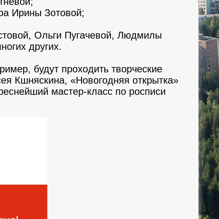
тневой;
ера Ирины Зотовой;
стовой, Ольги Пугачевой, Людмилы
ногих других.
ример, будут проходить творческие
сея Кшняскина, «Новогодняя открытка»
реснейший мастер-класс по росписи