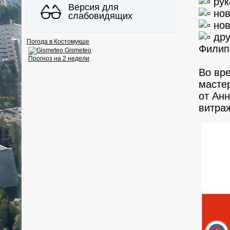
рук
Версия для
нов
слабовидящих
нов
дру
Погода в Костомукше
Филип
Gismeteo
Прогноз на 2 недели
Во вре
масте
от Ан
витра