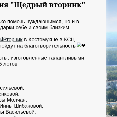
ция "Щедрый вторник"
ько помочь нуждающимся, но и в
дарки себе и своим близким.
йВторник
в Костомукше в КСЦ
пойдут на благотворительность
оты, изготовленные талантливыми
5 лотов
сильевой;
енковой;
ры Молчан;
 Инны Шибановой;
ны Васильевой;