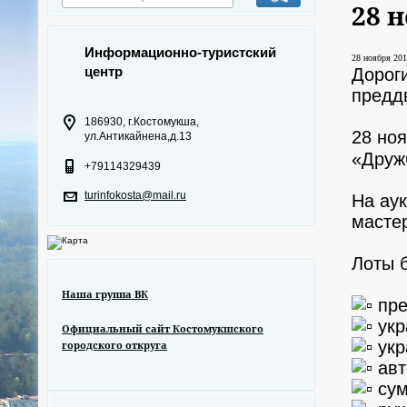
28 
Информационно-туристский
28 ноября 201
центр
Дороги
предд
186930, г.Костомукша,
28 но
ул.Антикайнена,д.13
«Друж
+79114329439
turinfokosta@mail.ru
На ау
масте
Лоты 
Наша группа ВК
пре
укр
Официальный сайт Костомукшского
укр
городского откруга
авт
сум