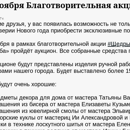
ноября Благотворительная ак
7 г.
е друзья, у вас появилась возможность не тол
верии Нового года приобрести эксклюзивные по
ября в рамках благотворительной акции
#Щедры
ба» пройдёт аукцион. Все собранные средства 
кционе будут представлены изделия ручной раб
рами нашего города. Будет выставлено более 1
будут очень хорошие:
дметы декора для дома от мастера Татьяны Ва
ашения из бисера от мастера Елизаветы Кузьм
ашения из ювелирной смолы от мастера Эльви
орские куклы от мастериц Ии Александровой и
ки в технике лоскутного шитья от мастера Еле