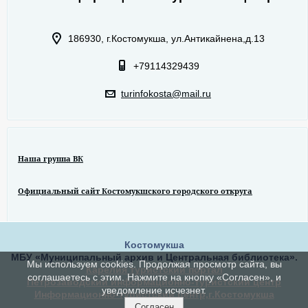
186930, г.Костомукша, ул.Антикайнена,д.13
+79114329439
turinfokosta@mail.ru
Наша группа ВК
Официальный сайт Костомукшского городского откруга
Костомукша
МБУ «Муниципальный архив и Центральная библиотека».
Мы используем cookies. Продолжая просмотр сайта, вы
Карелия туристский портал
соглашаетесь с этим. Нажмите на кнопку «Согласен», и
Петрозаводский информационно-туристский центр
уведомление исчезнет.
Информационно-туристский центр,г.Костомукша
Согласен