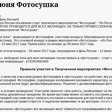
июня Фотосушка
г.
День России!!!
ня России объявляем старт творческого мероприятия "Фотосушка" - "Из Росси
ЯТИЕ ПРОВОДИТСЯ ДЛЯ ВСЕХ ЖЕЛАЮЩИХ, НЕ ТОЛЬКО ПРОФЕССИОНАЛЬН
мероприятия "Фотосушки":
ая зона" - вывешиваются фотографии- участники конкурса. Максимальное коли
частника). Это основной конкурс в рамках мероприятия «Фотосушка» - «Из Рос
 23 мая 2017 года. Прием работ на конкурс до 08 июня 2017 года.
 итогов конкурса – 09 июня 2017 года, награждение в День России – 12 июня
а»: свободная зона для всех желающих поучаствовать в «фотосушке» - старт 
вная информация - в ПОЛОЖЕНИИ
Правила участия в Творческом мероприятии «Фот
а о качестве и высоком уровне фотографии в «фотосушке» не работают, вс
отографий. Фотографии, содержащие изображения рекламного характера, н
альной розни будут дисквалифицированы. Решение о дисквалификации фот
к и условия проведения: Участники приносят свои работы, развешивают на б
лены деревянные прищепки. Во время выставки можно оставлять послания д
ографий участники могут написать послания и пожелания для зрителей и ор
е надписей приветствуется. К надписям применимы те же критерии, что и к 
окончания «фотосушки» все желающие могут обменяться понравившимися фо