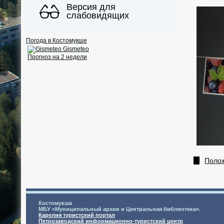
Версия для
слабовидящих
Погода в Костомукше
Gismeteo
Прогноз на 2 недели
Поло
Костомукша
МБУ «Муниципальный архив и Центральная библиотека».
Карелия туристский портал
Петрозаводский информационно-туристский центр