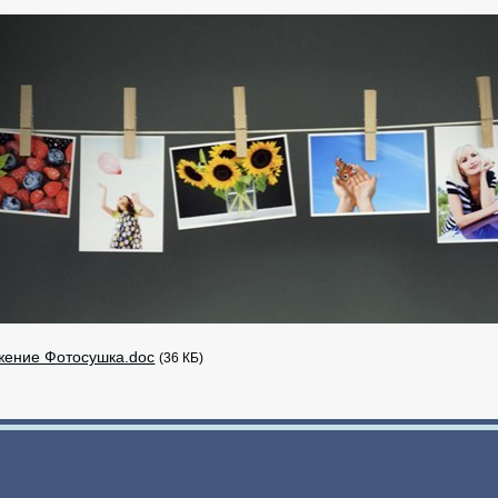
жение Фотосушка.doc
(36 КБ)