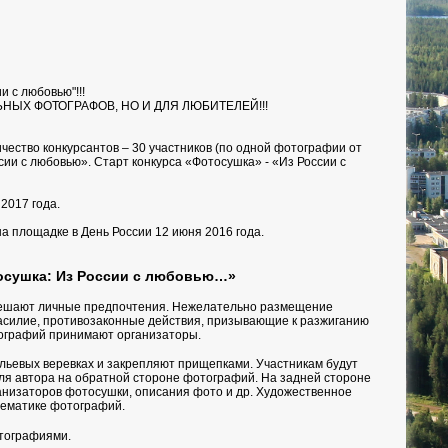
и с любовью"!!!
ЫХ ФОТОГРАФОВ, НО И ДЛЯ ЛЮБИТЕЛЕЙ!!!
чество конкурсантов – 30 участников (по одной фотографии от
сии с любовью». Старт конкурса «Фотосушка» - «Из России с
 2017 года.
на площадке в День России 12 июня 2016 года.
осушка: Из России с любовью…»
е решают личные предпочтения. Нежелательно размещение
асилие, противозаконные действия, призывающие к разжиганию
ографий принимают организаторы.
ельевых веревках и закрепляют прищепками. Участникам будут
ля автора на обратной стороне фотографий. На задней стороне
ганизаторов фотосушки, описания фото и др. Художественное
тематике фотографий.
тографиями.