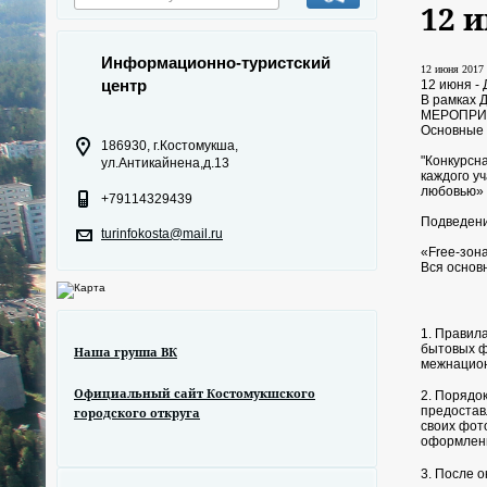
12 
Информационно-туристский
12 июня 2017 
центр
12 июня - 
В рамках Д
МЕРОПРИ
Основные 
186930, г.Костомукша,
"Конкурсн
ул.Антикайнена,д.13
каждого у
любовью» -
+79114329439
Подведение
turinfokosta@mail.ru
«Free-зон
Вся осно
1. Правил
бытовых ф
Наша группа ВК
межнацион
Официальный сайт Костомукшского
2. Порядо
предостав
городского откруга
своих фот
оформлени
3. После 