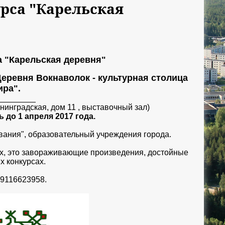
рса "Карельская
 "Карельская деревня"
еревня Вокнаволок - культурная столица
ира".
_________
инградская, дом 11 , выставочный зал)
 до 1 апреля 2017 года.
вания", образовательный учреждения города.
ах, это завораживающие произведения, достойные
х конкурсах.
89116623958.