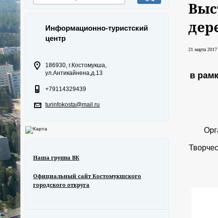
Выс
дер
Информационно-туристский
центр
21 марта 2017 
186930, г.Костомукша,
ул.Антикайнена,д.13
в рам
+79114329439
turinfokosta@mail.ru
Орг
Творчес
Наша группа ВК
Официальный сайт Костомукшского
городского откруга