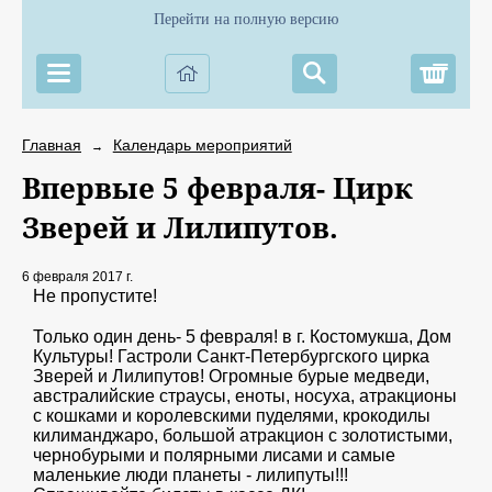
Перейти на полную версию
Корз
Главная
Календарь мероприятий
→
Впервые 5 февраля- Цирк
Зверей и Лилипутов.
6 февраля 2017 г.
Не пропустите!
Только один день- 5 февраля! в г. Костомукша, Дом
Культуры! Гастроли Санкт-Петербургского цирка
Зверей и Лилипутов! Огромные бурые медведи,
австралийские страусы, еноты, носуха, атракционы
с кошками и королевскими пуделями, крокодилы
килиманджаро, большой атракцион с золотистыми,
чернобурыми и полярными лисами и самые
маленькие люди планеты - лилипуты!!!